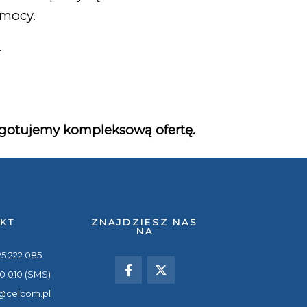
 mocy.
.
ygotujemy kompleksową ofertę.
KT
ZNAJDZIESZ NAS
NA
25 222 085
10 010 (SMS)
@celcom.pl