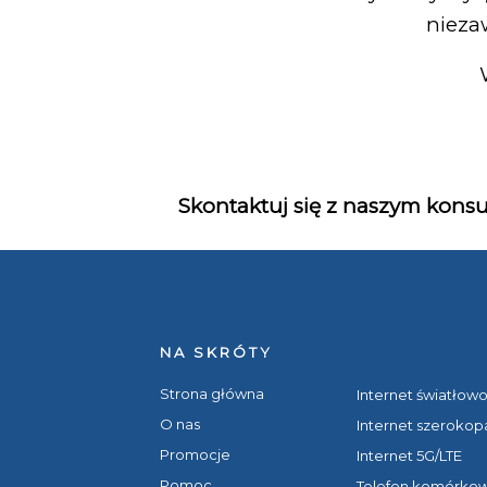
nieza
Skontaktuj się z naszym kons
NA SKRÓTY
Strona główna
Internet światło
O nas
Internet szeroko
Promocje
Internet 5G/LTE
Pomoc
Telefon komórko