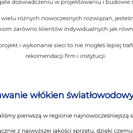
te doświadczeniu w projektowaniu i budowie s
 wielu różnych nowoczesnych rozwiązań, jesteśm
m zarówno klientów indywidualnych jak również 
 projekt i wykonanie sieci to nie mogłeś lepiej tra
rekomendacji firm i instytucji.
wanie włókien światłowodow
iśmy pierwszą w regionie najnowocześniejszą si
cznie z najwyższej jakości sprzętu, dzięki czem