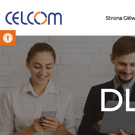
Strona Głó
Otwórz pasek narzędzi
D