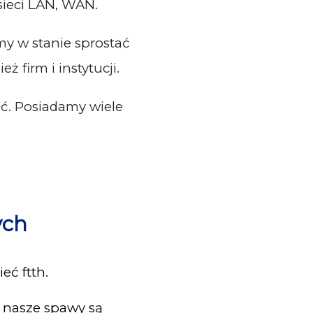
ieci LAN, WAN.
y w stanie sprostać
firm i instytucji.
fić. Posiadamy wiele
ych
eć ftth.
u nasze spawy są