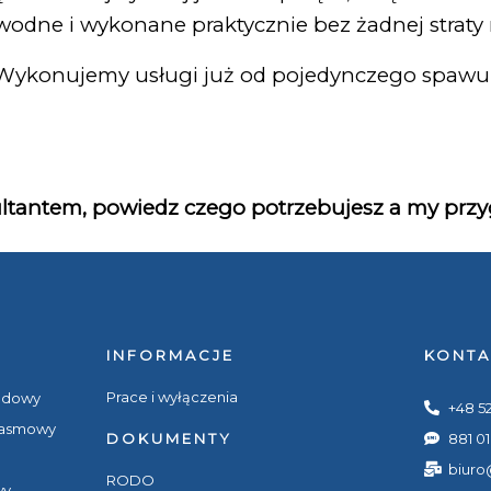
wodne i wykonane praktycznie bez żadnej straty
Wykonujemy usługi już od pojedynczego spawu
ultantem, powiedz czego potrzebujesz a my prz
INFORMACJE
KONTA
Prace i wyłączenia
wodowy
+48 5
pasmowy
DOKUMENTY
881 0
biuro
RODO
wy