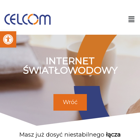
Otwórz pasek narzędzi
INTERNET
ŚWIATŁOWODOWY
Wróć
Masz już dosyć niestabilnego
łącza