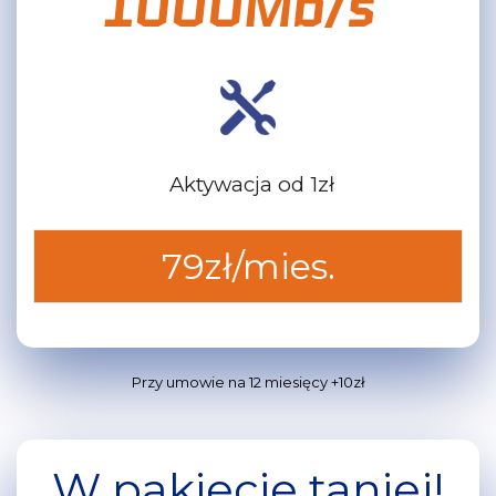
1000Mb/s
Aktywacja od
1zł
79zł/mies.
Przy umowie na 12 miesięcy +10zł
W pakiecie taniej!