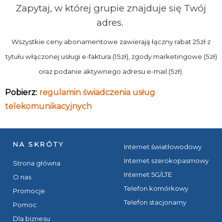
Zapytaj, w której grupie znajduje się Twój
adres.
Wszystkie ceny abonamentowe zawierają łączny rabat 25zł z
tytułu włączonej usługi e-faktura (15zł), zgody marketingowe (5zł)
oraz podanie aktywnego adresu e-mail (5zł).
Pobierz:
regulamin świadczenia usług
telekomunikacyjnych
NA SKRÓTY
Internet światłowodowy
Internet szerokopasmowy
Strona główna
Internet 5G/LTE
O nas
Telefon komórkowy
Promocje
Telefon stacjonarny
Pomoc
Dla biznesu